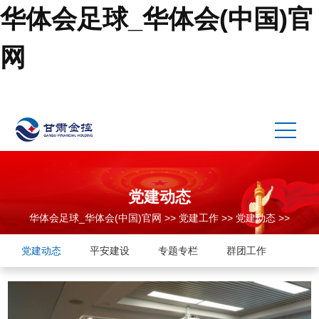
华体会足球_华体会(中国)官
网
党建动态
华体会足球_华体会(中国)官网
>>
党建工作
>>
党建动态
>>
党建动态
平安建设
专题专栏
群团工作