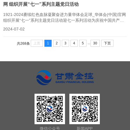
网 组织开展“七一”系列主题党日活动
1921-2024赓续红色血脉凝聚奋进力量华体会足球_华体会(中国)官网
组织开展“七一”系列主题党日活动迎七一系列活动为庆祝中国共产党
成立103周年，进一步推动党史学习教育常态化长效化，教育引导党
2024-07-02
员传承红色基因，凝聚奋进力量，7月1日，华体会足球_华体会(中
国)官网 所属各党支部通过开展纪念英烈、党建联建、集中慰问、专
...
题党课、重温入党誓词等形式多样、内容丰富的主题党日活动，进
上页
1
2
3
4
5
30
下页
共268条
一...
微信公众号
新闻APP