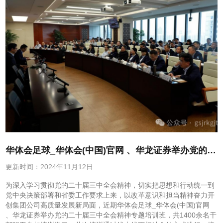
华体会足球_华体会(中国)官网 、华龙证券举办党的二
十届三中全会精神专题培训班
更新时间：2024年11月12日
为深入学习贯彻党的二十届三中全会精神，切实把思想和行动统一到
党中央决策部署和省委工作要求上来，以改革意识和担当精神奋力开
创集团公司高质量发展新局面，近期华体会足球_华体会(中国)官网
、华龙证券举办党的二十届三中全会精神专题培训班，共1400余名干