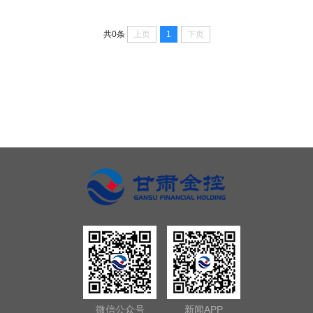
上页
1
下页
共0条
微信公众号
新闻APP