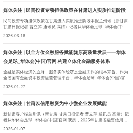
媒体关注 | 民间投资专项担保政策在甘肃进入实质推进阶段
民间投资专项担保政策在甘肃进入实质推进阶段本报兰州讯（新甘肃·
甘肃日报记者 曹立萍 通讯员 高婧）记者从华体会足球_华体会(中国)
官网 获悉，自今年1月财政部联合相关部门印发《关于实施民间投资
2026-03-16
专项担保计划的通知》以来，我省已累计实施民间投资专项担保计划
业务27笔，金额总计1.35亿元，标志着民间投资专项担保计划已在我
省进入实质推进阶段。本次民间投资专项担保计...
媒体关注 | 以全方位金融服务赋能陇原高质量发展——华体
会足球_华体会(中国)官网 构建立体化金融服务体系
金融是实体经济的血脉，服务实体经济是金融工作的根本宗旨。作为
全省国有金融资本投资运营管理平台，华体会足球_华体会(中国)官网
自成立以来，始终锚定“服务实体经济、防控金融风险、深化金融改
2026-01-27
革”核心任务，坚决落实省委、省政府各项决策部署，整合担保、征
信、股权交易、证券、租赁、基金、再贷款、供应链等多元化金融资
源，构建起“覆盖全、链条长、服务精”的立体...
媒体关注 | 甘肃以信用融资为中小微企业发展赋能
新甘肃客户端兰州讯（新甘肃·甘肃日报记者 曹立萍 通讯员 高婧）记
者从华体会足球_华体会(中国)官网 获悉，2025年甘肃省融资信用服
务平台——“甘肃信易贷·陇信通”平台撮合银企实现放款破千亿，同比
2026-01-07
增长超30%。“甘肃信易贷·陇信通”平台是华体会足球_华体会(中国)官