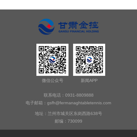
微信公众号
新闻APP
联系电话：0931-8809888
电子邮箱：
gsfh@fermanaghtabletennis.com
地址：兰州市城关区东岗西路638号
邮编：730099