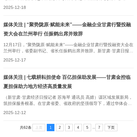
年累计登记托管企业1751家，托管市值1320.66亿元，登记撮合股权
2025-12-18
转让1270笔，涉及股数25.03亿股，实现股权质押融资232.72亿元，
有效激活非上市企业股权价值，为中小企业破解融资难题提供关键支
撑。华体会足球_华体会(中国)官网 所属甘肃股权交易中心，是省内
媒体关注 | “聚势陇原·赋能未来”——金融企业甘肃行暨投融
唯...
资大会在兰州举行 任振鹤出席并致辞
12月17日，“聚势陇原·赋能未来”——金融企业甘肃行暨投融资大会在
兰州举行，省委副书记、省长任振鹤出席并致辞。新甘肃·甘肃日报记
者 盛学卿“聚势陇原·赋能未来”——金融企业甘肃行暨投融资大会12
2025-12-17
月17日在兰州举行，现场进行了政策性金融支持，基金、担保合
作，“险资入甘”、综合性金融服务等项目签约，签约金额588.2亿元。
省委副书记、省长任振鹤出...
媒体关注 | 七载耕耘担使命 百亿担保助发展——甘肃金控临
夏担保助力地方经济高质量发展
（新甘肃·甘肃经济日报记者 苏海琴 通讯员 高婧）谋区域发展新局，
筑担保服务根基。在甘肃省委、省政府的坚强领导下，通过华体会足
球_华体会(中国)官网 的统筹部署与资源赋能，所属子公司甘肃金控
2025-12-12
临夏融资担保有限公司（以下简称“甘肃金控临夏担保”）已走过七载
深耕之路。七年来，甘肃金控临夏担保始终锚定党建引领核心方向，
...
坚守政府性融资担保定位，以金融增信为己任...
上页
1
2
3
4
5
7
下页
共62条