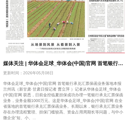
媒体关注 | 华体会足球_华体会(中国)官网 首笔银行承
兑汇票保函业务落地
更新时间：2026年05月08日
华体会足球_华体会(中国)官网 首笔银行承兑汇票保函业务落地本报
兰州讯（新甘肃·甘肃日报记者 曹立萍 ）记者从华体会足球_华体会
(中国)官网 获悉，日前金控临夏担保成功办理一笔银行承兑汇票保函
业务，业务金额1000万元。这是华体会足球_华体会(中国)官网 在全
省落地的首笔银行承兑汇票保函业务。长期以来，银行承兑汇票业务
存在办理流程繁琐、担保门槛较高、资金占用周期长等问题，与中小
微企业“短、小、...