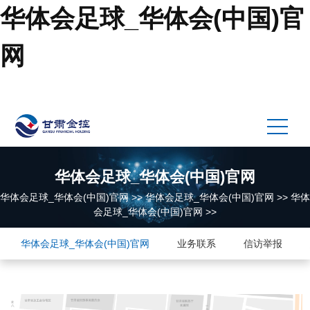
华体会足球_华体会(中国)官
网
华体会足球_华体会(中国)官网
华体会足球_华体会(中国)官网
>>
华体会足球_华体会(中国)官网
>>
华体
会足球_华体会(中国)官网
>>
华体会足球_华体会(中国)官网
业务联系
信访举报