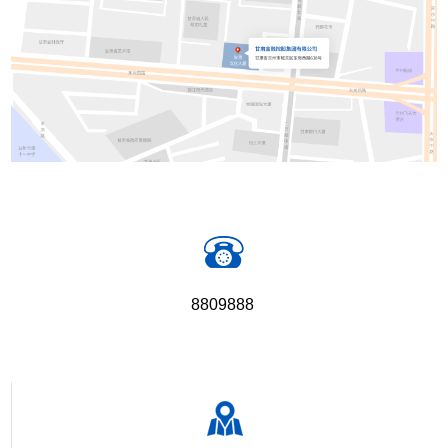
8809888