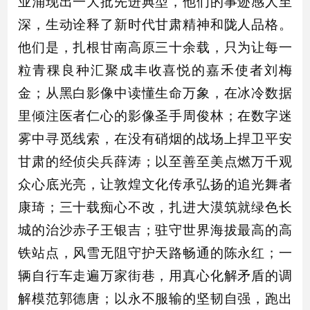
业涌现出一大批先进典型，他们的事迹感人至
深，生动诠释了新时代甘肃精神和陇人品格。
他们是，扎根甘南高原三十余载，只为让每一
粒青稞良种汇聚成丰收喜悦的嘉禾使者刘梅
金；从黑白影像中读懂生命万象，在冰冷数据
里倾注医者仁心的影像圣手周俊林；在数字迷
雾中寻觅线索，在没有硝烟的战场上捍卫平安
甘肃的经侦尖兵薛涛；以至善至美点燃万千观
众心底光亮，让敦煌文化传承弘扬的追光舞者
康琦；三十载痴心不改，扎进大漠筑就绿色长
城的治沙赤子王银吉；驻守世界海拔最高的高
铁站点，风雪无阻守护天路畅通的陈永红；一
辆自行车走遍万家街巷，用真心化解矛盾的调
解模范郭德唐；以永不服输的坚韧自强，跑出