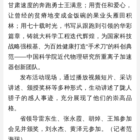
甘肃速度的奔跑勇士王满意；用责任和爱心，
让曾经的贫瘠地变成金饭碗的果业头雁田积
林；用七十载时光，书写从跟跑到引领的华彩
篇章，铸就大科学工程迭代辉煌，为国家科技
战略强根基、为百姓健康打造“手术刀”的科创典
范——中国科学院近代物理研究所重离子加速
器创新团队。
发布活动现场，通过播放视频短片、采访
讲述、颁授奖杯等多种形式，生动讲述了陇人
骄子的感人事迹，充分展现了他们的崇高品
格。
省领导雷东生、张永霞、胡焯、王旭参加
会见并颁奖，刘永杰、黄泽元参加。（记者范
海瑞）