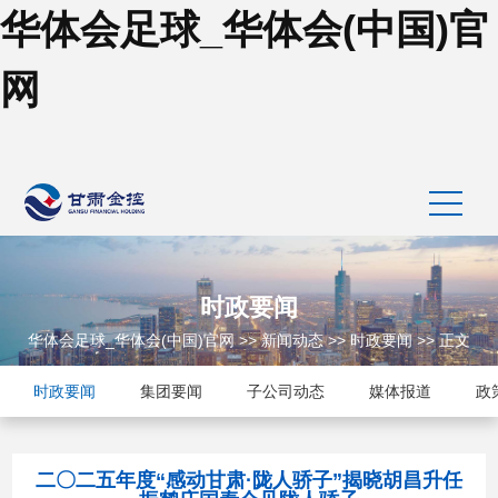
华体会足球_华体会(中国)官
网
时政要闻
华体会足球_华体会(中国)官网
>>
新闻动态
>>
时政要闻
>> 正文
时政要闻
集团要闻
子公司动态
媒体报道
政
二〇二五年度“感动甘肃·陇人骄子”揭晓胡昌升任