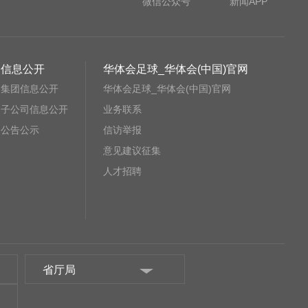
微信公众号
新闻APP
信息公开
华体会足球_华体会(中国)官网
集团信息公开
华体会足球_华体会(中国)官网
子公司信息公开
业务联系
公告公示
信访举报
意见建议征集
人才招聘
省厅局