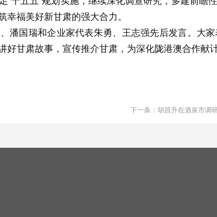
足“十五五”规划实施，继续深化调查研究，多建前瞻
筑幸福美好新甘肃的强大合力。
轩、潘国瑞和企业家代表朱勇、王志强先后发言。大家
讲好甘肃故事，宣传推介甘肃，为深化陇港澳合作献
下一条：
胡昌升在酒泉市调研