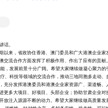
]
讲话。
期以来，省政协住香港、澳门委员和广大港澳企业家
澳交流合作方面发挥了积极作用、作出了应有的贡献
赋能，发展前景十分广阔。希望大家继续做凝心聚力的
医疗、科技等领域的交流合作，推动三地同胞多走动、
，充分发挥港澳委员和港澳企业家资源广、渠道畅、
进更多大项目、好项目、头部企业；协助甘肃企业对
开放注入源源不断的动力。希望大家继续做高质量发