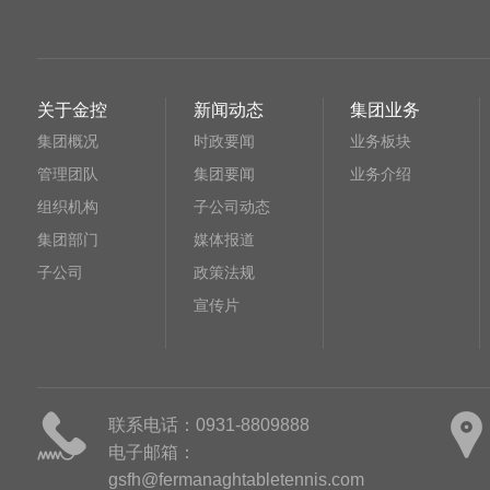
关于金控
新闻动态
集团业务
集团概况
时政要闻
业务板块
管理团队
集团要闻
业务介绍
组织机构
子公司动态
集团部门
媒体报道
子公司
政策法规
宣传片
联系电话：0931-8809888
电子邮箱：
gsfh@fermanaghtabletennis.com