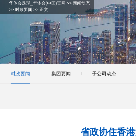
华体会足球_华体会(中国)官网
>>
新闻动态
>>
时政要闻
>> 正文
时政要闻
集团要闻
子公司动态
省政协住香港