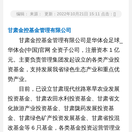
编辑： 来源： 更新：2022年10月21日 15:11 点击：[]
甘肃金控基金管理有限公司
甘肃金控基金管理有限公司是华体会足球_
华体会(中国)官网 全资子公司，注册资本 1 亿
元。主要负责管理集团发起设立的各类产业投
资基金，支持发展我省绿色生态产业和重点优
势产业。
目前，已设立甘肃现代丝路寒旱农业发展
投资基金、甘肃农田水利投资基金、甘肃省文
化旅游产业投资基金、甘肃陇药发展投资基
金、甘肃绿色矿产投资发展基金、甘肃省投混
改基金等 6 只基金，各类基金投资运营管理业