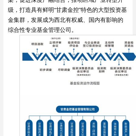
级，打造具有鲜明“甘肃金控”特色的大型投资基
金集群，发展成为西北有权威、国内有影响的
综合性专业基金管理公司。