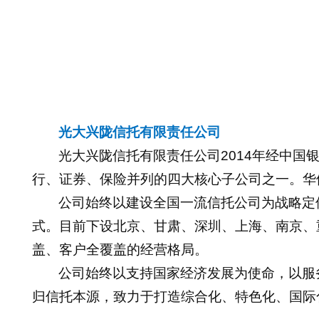
光大兴陇信托有限责任公司
光大兴陇信托有限责任公司2014年经中国
行、证券、保险并列的四大核心子公司之一。华体
公司始终以建设全国一流信托公司为战略定
式。目前下设北京、甘肃、深圳、上海、南京、
盖、客户全覆盖的经营格局。
公司始终以支持国家经济发展为使命，以服
归信托本源，致力于打造综合化、特色化、国际