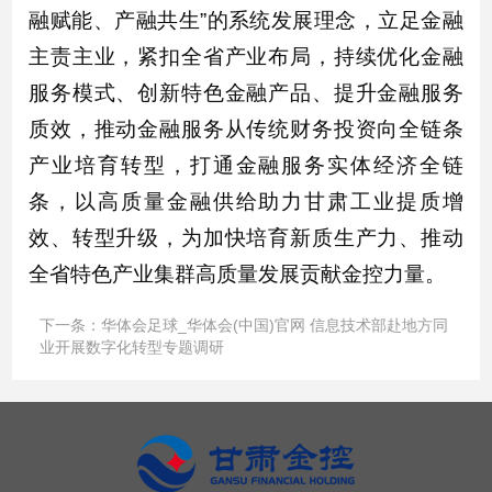
融赋能、产融共生”的系统发展理念，立足金融
主责主业，紧扣全省产业布局，持续优化金融
服务模式、创新特色金融产品、提升金融服务
质效，推动金融服务从传统财务投资向全链条
产业培育转型，打通金融服务实体经济全链
条，以高质量金融供给助力甘肃工业提质增
效、转型升级，为加快培育新质生产力、推动
全省特色产业集群高质量发展贡献金控力量。
下一条：
华体会足球_华体会(中国)官网 信息技术部赴地方同
业开展数字化转型专题调研