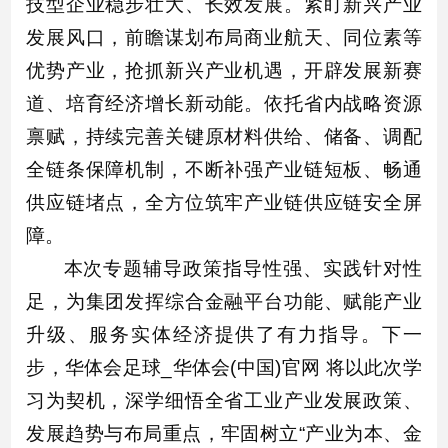
技型企业稳步壮大、长效发展。紧盯新兴产业
发展风口，前瞻谋划布局商业航天、同位素等
优势产业，抢抓新兴产业机遇，开辟发展新赛
道、培育经济增长新动能。依托省内战略资源
禀赋，持续完善关键原材料供给、储备、调配
全链条保障机制，不断补强产业链短板、畅通
供应链堵点，全方位筑牢产业链供应链安全屏
障。
本次专题辅导政策指导性强、实践针对性
足，为集团发挥综合金融平台功能、赋能产业
升级、服务实体经济提供了有力指导。下一
步，华体会足球_华体会(中国)官网 将以此次学
习为契机，深学细悟全省工业产业发展政策、
发展趋势与布局重点，牢固树立“产业为本、金