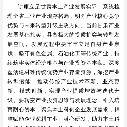
讲座立足甘肃本土产业发展实际，系统梳
理全省工业产业现存格局，明晰产业核心竞争
优势与未来转型升级主攻方向。当前甘肃产业
发展基础扎实，具备极大的提质扩容与转型发
展空间。发展过程中要牢牢立足自身产业禀
赋，坚守有色金属、石油化工等传统产业，持
续筑牢实体经济根基与产业投资基本盘。深度
盘活建材等传统优势产业存量资源，深挖产业
转型潜能，推动传统产业技术革新、业态更
新、模式创新，实现产业提质增效与迭代升
级。要转变产业投资思维与发展理念，引入培
育耐心资本，聚焦本土科创企业发展需求，精
准赋能企业深耕主业、潜心研发，助力本土科