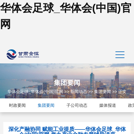
华体会足球_华体会(中国)官
网
集团要闻
华体会足球_华体会(中国)官网
>>
新闻动态
>>
集团要闻
>> 正文
时政要闻
集团要闻
子公司动态
媒体报道
政
深化产融协同 赋能工业提质——华体会足球_华体