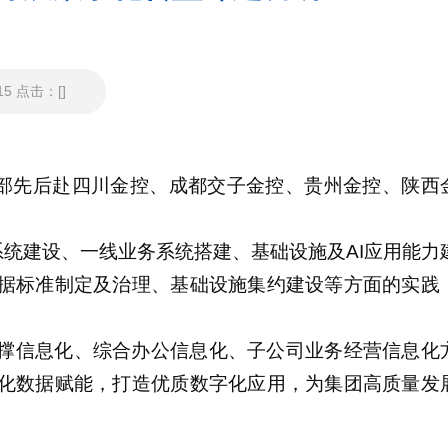
5 点击：[]
术部先后赴四川金控、成都交子金控、贵州金控、陕西
统建设、一线业务系统搭建、基础设施及AI应用能力
据标准制定及治理、基础设施集约建设等方面的实践
撑信息化、综合办公信息化、子公司业务经营信息化
化数据赋能，打造优质数字化应用，为集团高质量发