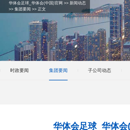
华体会足球_华体会(中国)官网
>>
新闻动态
>>
集团要闻
>> 正文
时政要闻
集团要闻
子公司动态
华体会足球_华体会