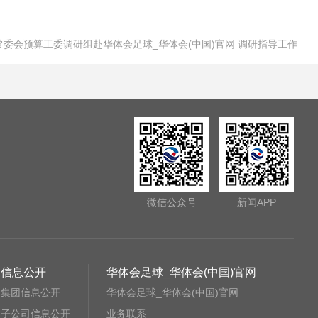
常委会预算工委调研组赴华体会足球_华体会(中国)官网 调研指导工作
微信公众号
新闻APP
信息公开
华体会足球_华体会(中国)官网
集团信息公开
华体会足球_华体会(中国)官网
子公司信息公开
业务联系