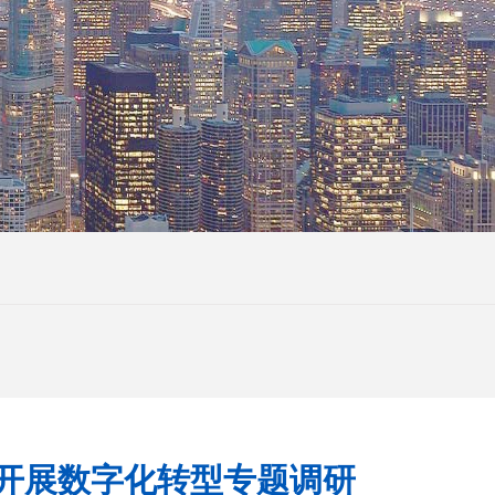
业开展数字化转型专题调研