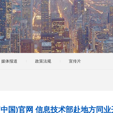
媒体报道
政策法规
宣传片
(中国)官网 信息技术部赴地方同