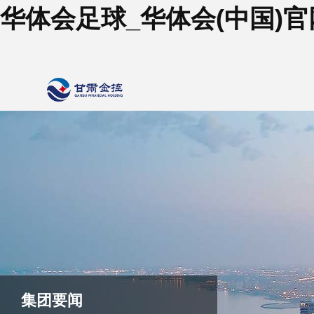
华体会足球_华体会(中国)官
集团要闻