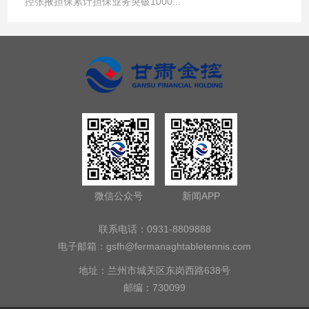
控张掖担保累计担保业务突破1000...
微信公众号
新闻APP
联系电话：0931-8809888
电子邮箱：
gsfh@fermanaghtabletennis.com
地址：兰州市城关区东岗西路638号
邮编：730099