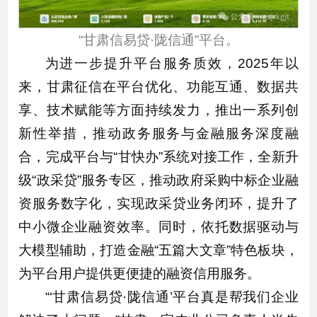
“甘肃信易贷·陇信通”平台。
为进一步提升平台服务质效，2025年以
来，甘肃征信在平台优化、功能互通、数据共
享、技术赋能等方面持续发力，推出一系列创
新性举措，推动政务服务与金融服务深度融
合，完成平台与“甘快办”系统对接工作，全新升
级“政采贷”服务专区，推动政府采购中标企业融
资服务数字化，实现政采贷业务闭环，提升了
中小微企业融资效率。同时，依托数据驱动与
大模型辅助，打造金融“五篇大文章”特色板块，
为平台用户提供更便捷的融资信用服务。
“‘甘肃信易贷·陇信通’平台真是帮我们企业