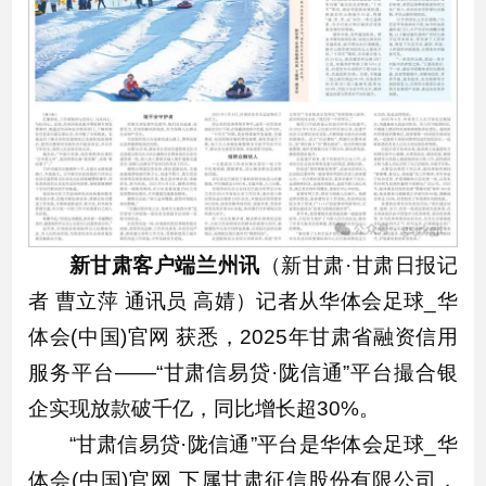
新甘肃客户端兰州讯
（新甘肃·甘肃日报记
者 曹立萍 通讯员 高婧）记者从华体会足球_华
体会(中国)官网 获悉，2025年甘肃省融资信用
服务平台——“甘肃信易贷·陇信通”平台撮合银
企实现放款破千亿，同比增长超30%。
“甘肃信易贷·陇信通”平台是华体会足球_华
体会(中国)官网 下属甘肃征信股份有限公司，