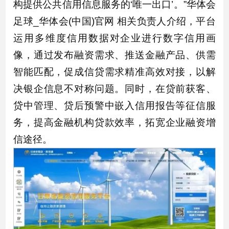
构提供公共信用信息服务的‘唯一出口’。”华体会
足球_华体会(中国)官网 相关负责人介绍，平台
运用多维度信用数据对企业进行数字信用画
像，通过发布融资需求、推送金融产品、供需
智能匹配，促成信贷需求精准高效对接，以解
决银企信息不对称问题。同时，在贷前获客、
贷中管理、贷后预警中嵌入信用报告等征信服
务，提高金融机构贷款效率，拓宽企业融资增
信途径。